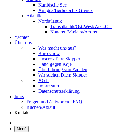
Karibische See
Antigua/Barbuda bis Grenda
Atlantik
Nordatlantik
Transatlantik/Ost-West/West-Ost
Kanaren/Madeira/Azoren
Yachten
Über uns
Was macht uns aus?
Büro-Crew
Unsere / Eure Skipper
Hand gegen Koje
Überführung von Yachten
Wir suchen Dich: Skipper
AGB
Impressum
Datenschutzerklärung
Infos
Fragen und Antworten / FAQ
Buchen/Ablauf
Kontakt
Menü